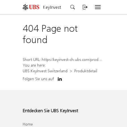
KeyInvest
404 Page not
found
Short URL:
https://keyinvest-ch.ubs.com/produkt/detail/index/isin/CH1570354519
You are here:
UBS KeyInvest Switzerland
Produktdetail
Folgen Sie uns auf
Entdecken Sie UBS KeyInvest
Home