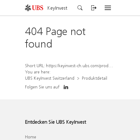
KeyInvest
404 Page not
found
Short URL:
https://keyinvest-ch.ubs.com/produkt/detail/index/isin/CH1570354642
You are here:
UBS KeyInvest Switzerland
Produktdetail
Folgen Sie uns auf
Entdecken Sie UBS KeyInvest
Home