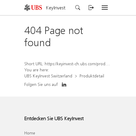
KeyInvest
404 Page not
found
Short URL:
https://keyinvest-ch.ubs.com/produkt/detail/index/isin/CH1570354709
You are here:
UBS KeyInvest Switzerland
Produktdetail
Folgen Sie uns auf
Entdecken Sie UBS KeyInvest
Home