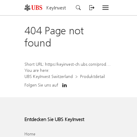
KeyInvest
404 Page not
found
Short URL:
https://keyinvest-ch.ubs.com/produkt/detail/index/isin/CH1570354907
You are here:
UBS KeyInvest Switzerland
Produktdetail
Folgen Sie uns auf
Entdecken Sie UBS KeyInvest
Home