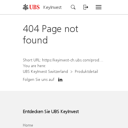
KeyInvest
404 Page not
found
Short URL:
https://keyinvest-ch.ubs.com/produkt/detail/index/isin/CH1570354915
You are here:
UBS KeyInvest Switzerland
Produktdetail
Folgen Sie uns auf
Entdecken Sie UBS KeyInvest
Home