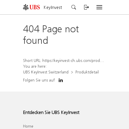
KeyInvest
404 Page not
found
Short URL:
https://keyinvest-ch.ubs.com/produkt/detail/index/isin/CH1570355961
You are here:
UBS KeyInvest Switzerland
Produktdetail
Folgen Sie uns auf
Entdecken Sie UBS KeyInvest
Home