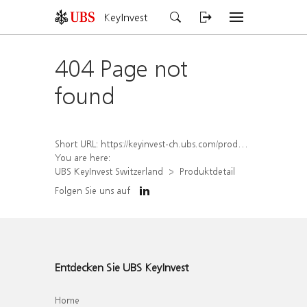
KeyInvest
404 Page not
found
Short URL:
https://keyinvest-ch.ubs.com/produkt/detail/index/isin/CH1570355995
You are here:
UBS KeyInvest Switzerland
Produktdetail
Folgen Sie uns auf
Entdecken Sie UBS KeyInvest
Home