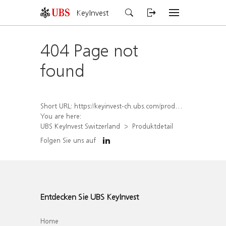
KeyInvest
404 Page not
found
Short URL:
https://keyinvest-ch.ubs.com/produkt/detail/index/isin/CH1570356167
You are here:
UBS KeyInvest Switzerland
Produktdetail
Folgen Sie uns auf
Entdecken Sie UBS KeyInvest
Home