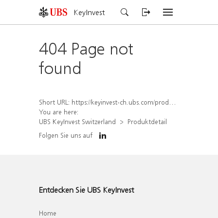
KeyInvest
404 Page not
found
Short URL:
https://keyinvest-ch.ubs.com/produkt/detail/index/isin/CH1570356464
You are here:
UBS KeyInvest Switzerland
Produktdetail
Folgen Sie uns auf
Entdecken Sie UBS KeyInvest
Home