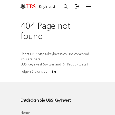
KeyInvest
404 Page not
found
Short URL:
https://keyinvest-ch.ubs.com/produkt/detail/index/isin/CH1570356712
You are here:
UBS KeyInvest Switzerland
Produktdetail
Folgen Sie uns auf
Entdecken Sie UBS KeyInvest
Home