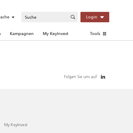
rache
Login
n
Kampagnen
My KeyInvest
Tools
Folgen Sie uns auf
My KeyInvest