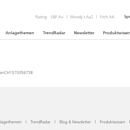
Rating:
S&P A+
|
Moody’s Aa2
|
Fitch AA
Sp
Anlagethemen
TrendRadar
Newsletter
Produktwisse
x/isin/CH1570356738
lagethemen
|
TrendRadar
|
Blog & Newsletter
|
Produktwissen
|