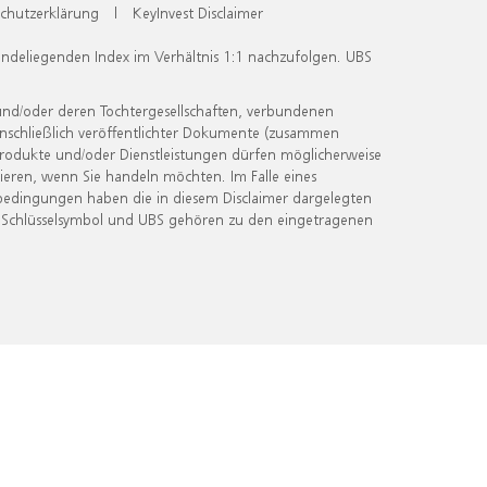
chutzerklärung
|
KeyInvest Disclaimer
undeliegenden Index im Verhältnis 1:1 nachzufolgen. UBS
und/oder deren Tochtergesellschaften, verbundenen
inschließlich veröffentlichter Dokumente (zusammen
 Produkte und/oder Dienstleistungen dürfen möglicherweise
ieren, wenn Sie handeln möchten. Im Falle eines
bedingungen haben die in diesem Disclaimer dargelegten
 Schlüsselsymbol und UBS gehören zu den eingetragenen