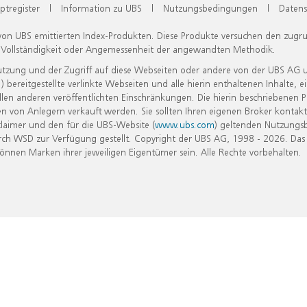
ptregister
|
Information zu UBS
|
Nutzungsbedingungen
|
Datens
 von UBS emittierten Index-Produkten. Diese Produkte versuchen den zugr
, Vollständigkeit oder Angemessenheit der angewandten Methodik.
Nutzung und der Zugriff auf diese Webseiten oder andere von der UBS AG 
eitgestellte verlinkte Webseiten und alle hierin enthaltenen Inhalte, e
allen anderen veröffentlichten Einschränkungen. Die hierin beschriebenen
n von Anlegern verkauft werden. Sie sollten Ihren eigenen Broker kontakt
laimer und den für die UBS-Website (
www.ubs.com
) geltenden Nutzungs
h WSD zur Verfügung gestellt. Copyright der UBS AG, 1998 - 2026. Das
nen Marken ihrer jeweiligen Eigentümer sein. Alle Rechte vorbehalten.