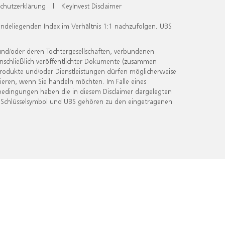
chutzerklärung
|
KeyInvest Disclaimer
undeliegenden Index im Verhältnis 1:1 nachzufolgen. UBS
und/oder deren Tochtergesellschaften, verbundenen
inschließlich veröffentlichter Dokumente (zusammen
 Produkte und/oder Dienstleistungen dürfen möglicherweise
ieren, wenn Sie handeln möchten. Im Falle eines
bedingungen haben die in diesem Disclaimer dargelegten
 Schlüsselsymbol und UBS gehören zu den eingetragenen