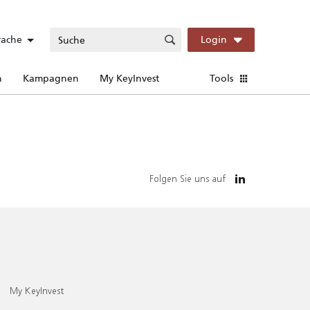
rache
Login
n
Kampagnen
My KeyInvest
Tools
Folgen Sie uns auf
My KeyInvest