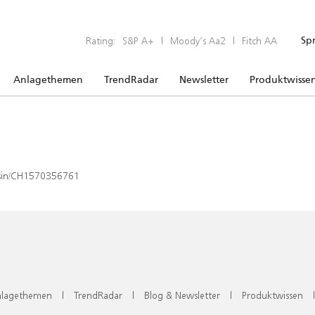
Rating:
S&P A+
|
Moody’s Aa2
|
Fitch AA
Sp
Anlagethemen
TrendRadar
Newsletter
Produktwisse
x/isin/CH1570356761
lagethemen
|
TrendRadar
|
Blog & Newsletter
|
Produktwissen
|