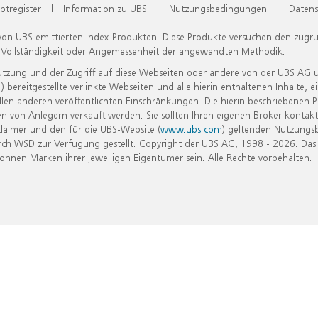
ptregister
|
Information zu UBS
|
Nutzungsbedingungen
|
Datens
 von UBS emittierten Index-Produkten. Diese Produkte versuchen den zugr
, Vollständigkeit oder Angemessenheit der angewandten Methodik.
Nutzung und der Zugriff auf diese Webseiten oder andere von der UBS AG 
eitgestellte verlinkte Webseiten und alle hierin enthaltenen Inhalte, e
allen anderen veröffentlichten Einschränkungen. Die hierin beschriebenen
n von Anlegern verkauft werden. Sie sollten Ihren eigenen Broker kontakt
laimer und den für die UBS-Website (
www.ubs.com
) geltenden Nutzungs
h WSD zur Verfügung gestellt. Copyright der UBS AG, 1998 - 2026. Das
nen Marken ihrer jeweiligen Eigentümer sein. Alle Rechte vorbehalten.