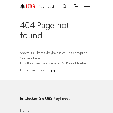
KeyInvest
404 Page not
found
Short URL:
https://keyinvest-ch.ubs.com/produkt/detail/index/isin/CH1570357967
You are here:
UBS KeyInvest Switzerland
Produktdetail
Folgen Sie uns auf
Entdecken Sie UBS KeyInvest
Home