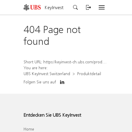
KeyInvest
404 Page not
found
Short URL:
https://keyinvest-ch.ubs.com/produkt/detail/index/isin/CH1570358056
You are here:
UBS KeyInvest Switzerland
Produktdetail
Folgen Sie uns auf
Entdecken Sie UBS KeyInvest
Home