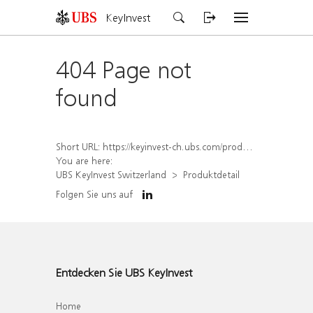
KeyInvest
404 Page not
found
Short URL:
https://keyinvest-ch.ubs.com/produkt/detail/index/isin/CH1570358114
You are here:
UBS KeyInvest Switzerland
Produktdetail
Folgen Sie uns auf
Entdecken Sie UBS KeyInvest
Home