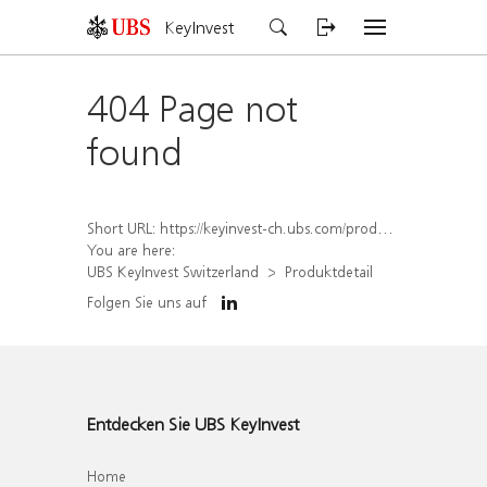
KeyInvest
404 Page not
found
Short URL:
https://keyinvest-ch.ubs.com/produkt/detail/index/isin/CH1570358189
You are here:
UBS KeyInvest Switzerland
Produktdetail
Folgen Sie uns auf
Entdecken Sie UBS KeyInvest
Home