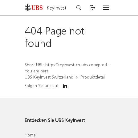
KeyInvest
404 Page not
found
Short URL:
https://keyinvest-ch.ubs.com/produkt/detail/index/isin/CH1570358346
You are here:
UBS KeyInvest Switzerland
Produktdetail
Folgen Sie uns auf
Entdecken Sie UBS KeyInvest
Home