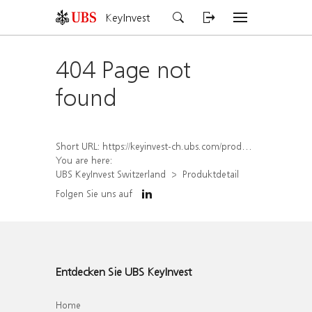
KeyInvest
404 Page not
found
Short URL:
https://keyinvest-ch.ubs.com/produkt/detail/index/isin/CH1570358411
You are here:
UBS KeyInvest Switzerland
Produktdetail
Folgen Sie uns auf
Entdecken Sie UBS KeyInvest
Home