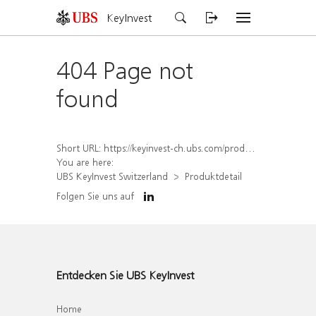
KeyInvest
404 Page not
found
Short URL:
https://keyinvest-ch.ubs.com/produkt/detail/index/isin/CH1570358429
You are here:
UBS KeyInvest Switzerland
Produktdetail
Folgen Sie uns auf
Entdecken Sie UBS KeyInvest
Home