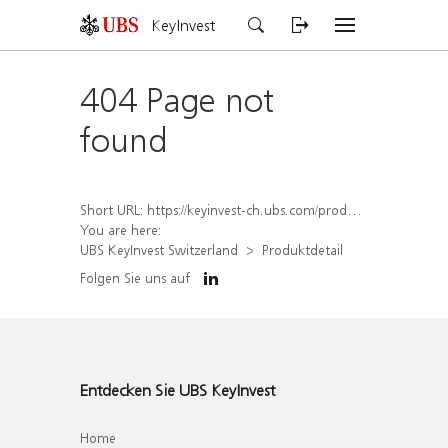
KeyInvest
404 Page not
found
Short URL:
https://keyinvest-ch.ubs.com/produkt/detail/index/isin/CH1570358700
You are here:
UBS KeyInvest Switzerland
Produktdetail
Folgen Sie uns auf
Entdecken Sie UBS KeyInvest
Home