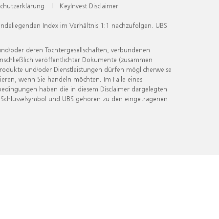
chutzerklärung
|
KeyInvest Disclaimer
undeliegenden Index im Verhältnis 1:1 nachzufolgen. UBS
und/oder deren Tochtergesellschaften, verbundenen
inschließlich veröffentlichter Dokumente (zusammen
 Produkte und/oder Dienstleistungen dürfen möglicherweise
ieren, wenn Sie handeln möchten. Im Falle eines
bedingungen haben die in diesem Disclaimer dargelegten
 Schlüsselsymbol und UBS gehören zu den eingetragenen