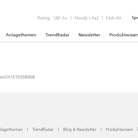
Rating:
S&P A+
|
Moody’s Aa2
|
Fitch AA
Sp
Anlagethemen
TrendRadar
Newsletter
Produktwisse
x/isin/CH1570358908
lagethemen
|
TrendRadar
|
Blog & Newsletter
|
Produktwissen
|