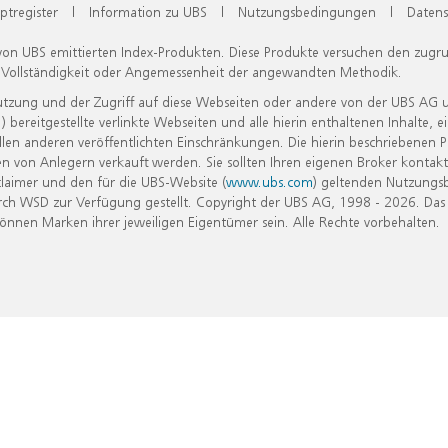
ptregister
|
Information zu UBS
|
Nutzungsbedingungen
|
Datens
 von UBS emittierten Index-Produkten. Diese Produkte versuchen den zugr
, Vollständigkeit oder Angemessenheit der angewandten Methodik.
Nutzung und der Zugriff auf diese Webseiten oder andere von der UBS AG 
eitgestellte verlinkte Webseiten und alle hierin enthaltenen Inhalte, e
allen anderen veröffentlichten Einschränkungen. Die hierin beschriebenen
n von Anlegern verkauft werden. Sie sollten Ihren eigenen Broker kontakt
laimer und den für die UBS-Website (
www.ubs.com
) geltenden Nutzungs
h WSD zur Verfügung gestellt. Copyright der UBS AG, 1998 - 2026. Das
nen Marken ihrer jeweiligen Eigentümer sein. Alle Rechte vorbehalten.