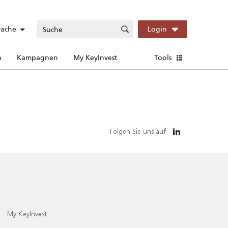
rache
Login
n
Kampagnen
My KeyInvest
Tools
Folgen Sie uns auf
My KeyInvest