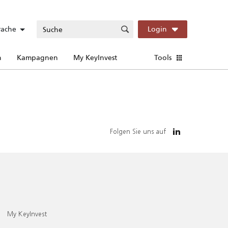
rache
Login
n
Kampagnen
My KeyInvest
Tools
Folgen Sie uns auf
My KeyInvest