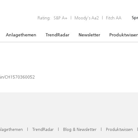
Rating:
S&P A+
|
Moody’s Aa2
|
Fitch AA
Sp
Anlagethemen
TrendRadar
Newsletter
Produktwisse
x/isin/CH1570360052
lagethemen
|
TrendRadar
|
Blog & Newsletter
|
Produktwissen
|