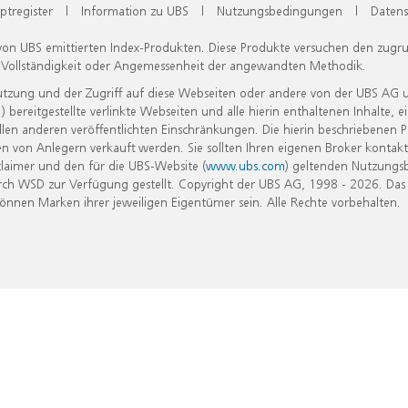
ptregister
|
Information zu UBS
|
Nutzungsbedingungen
|
Datens
 von UBS emittierten Index-Produkten. Diese Produkte versuchen den zugr
, Vollständigkeit oder Angemessenheit der angewandten Methodik.
Nutzung und der Zugriff auf diese Webseiten oder andere von der UBS AG 
eitgestellte verlinkte Webseiten und alle hierin enthaltenen Inhalte, e
allen anderen veröffentlichten Einschränkungen. Die hierin beschriebenen
n von Anlegern verkauft werden. Sie sollten Ihren eigenen Broker kontakt
laimer und den für die UBS-Website (
www.ubs.com
) geltenden Nutzungs
h WSD zur Verfügung gestellt. Copyright der UBS AG, 1998 - 2026. Das
nen Marken ihrer jeweiligen Eigentümer sein. Alle Rechte vorbehalten.