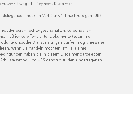
chutzerklärung
|
KeyInvest Disclaimer
undeliegenden Index im Verhältnis 1:1 nachzufolgen. UBS
und/oder deren Tochtergesellschaften, verbundenen
inschließlich veröffentlichter Dokumente (zusammen
 Produkte und/oder Dienstleistungen dürfen möglicherweise
ieren, wenn Sie handeln möchten. Im Falle eines
bedingungen haben die in diesem Disclaimer dargelegten
 Schlüsselsymbol und UBS gehören zu den eingetragenen