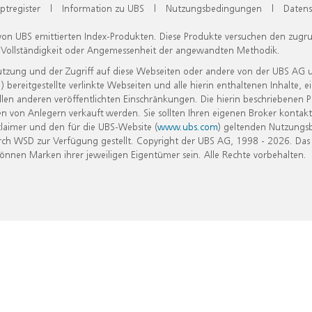
ptregister
|
Information zu UBS
|
Nutzungsbedingungen
|
Datens
 von UBS emittierten Index-Produkten. Diese Produkte versuchen den zugr
, Vollständigkeit oder Angemessenheit der angewandten Methodik.
Nutzung und der Zugriff auf diese Webseiten oder andere von der UBS AG 
eitgestellte verlinkte Webseiten und alle hierin enthaltenen Inhalte, e
allen anderen veröffentlichten Einschränkungen. Die hierin beschriebenen
n von Anlegern verkauft werden. Sie sollten Ihren eigenen Broker kontakt
laimer und den für die UBS-Website (
www.ubs.com
) geltenden Nutzungs
h WSD zur Verfügung gestellt. Copyright der UBS AG, 1998 - 2026. Das
nen Marken ihrer jeweiligen Eigentümer sein. Alle Rechte vorbehalten.