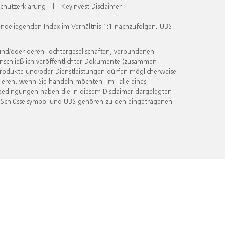
chutzerklärung
|
KeyInvest Disclaimer
undeliegenden Index im Verhältnis 1:1 nachzufolgen. UBS
und/oder deren Tochtergesellschaften, verbundenen
inschließlich veröffentlichter Dokumente (zusammen
 Produkte und/oder Dienstleistungen dürfen möglicherweise
ieren, wenn Sie handeln möchten. Im Falle eines
bedingungen haben die in diesem Disclaimer dargelegten
 Schlüsselsymbol und UBS gehören zu den eingetragenen