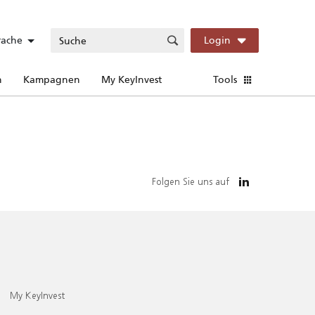
rache
Login
n
Kampagnen
My KeyInvest
Tools
Folgen Sie uns auf
My KeyInvest