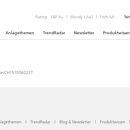
Rating:
S&P A+
|
Moody’s Aa2
|
Fitch AA
Sp
Anlagethemen
TrendRadar
Newsletter
Produktwisse
x/isin/CH1570360227
lagethemen
|
TrendRadar
|
Blog & Newsletter
|
Produktwissen
|