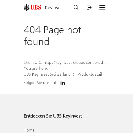
KeyInvest
404 Page not
found
Short URL:
https://keyinvest-ch.ubs.com/produkt/detail/index/isin/CH1570360235
You are here:
UBS KeyInvest Switzerland
Produktdetail
Folgen Sie uns auf
Entdecken Sie UBS KeyInvest
Home