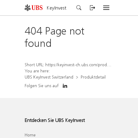
KeyInvest
404 Page not
found
Short URL:
https://keyinvest-ch.ubs.com/produkt/detail/index/isin/CH1570360250
You are here:
UBS KeyInvest Switzerland
Produktdetail
Folgen Sie uns auf
Entdecken Sie UBS KeyInvest
Home