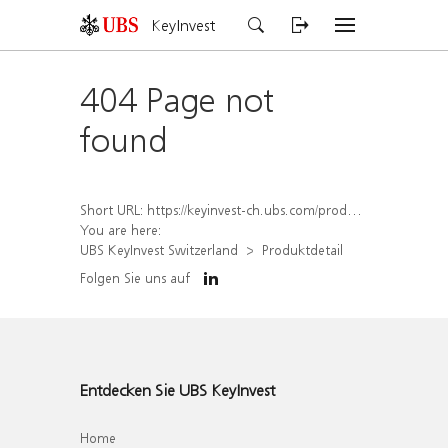
KeyInvest
404 Page not
found
Short URL:
https://keyinvest-ch.ubs.com/produkt/detail/index/isin/CH1570360292
You are here:
UBS KeyInvest Switzerland
Produktdetail
Folgen Sie uns auf
Entdecken Sie UBS KeyInvest
Home