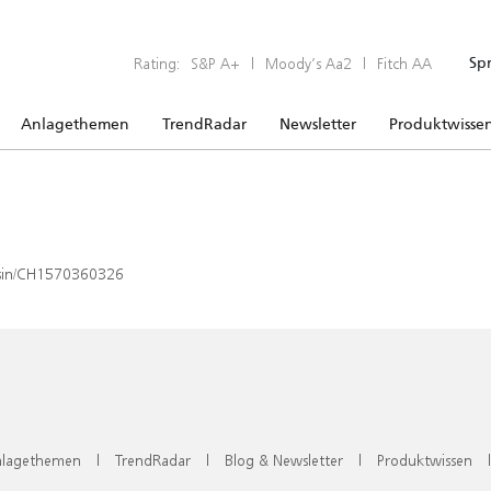
Rating:
S&P A+
|
Moody’s Aa2
|
Fitch AA
Sp
Anlagethemen
TrendRadar
Newsletter
Produktwisse
x/isin/CH1570360326
lagethemen
|
TrendRadar
|
Blog & Newsletter
|
Produktwissen
|