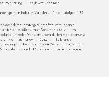
chutzerklärung
|
KeyInvest Disclaimer
undeliegenden Index im Verhältnis 1:1 nachzufolgen. UBS
und/oder deren Tochtergesellschaften, verbundenen
inschließlich veröffentlichter Dokumente (zusammen
 Produkte und/oder Dienstleistungen dürfen möglicherweise
ieren, wenn Sie handeln möchten. Im Falle eines
bedingungen haben die in diesem Disclaimer dargelegten
 Schlüsselsymbol und UBS gehören zu den eingetragenen