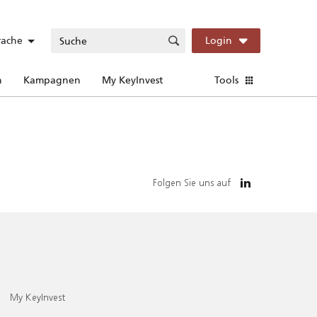
rache
Login
n
Kampagnen
My KeyInvest
Tools
Folgen Sie uns auf
My KeyInvest