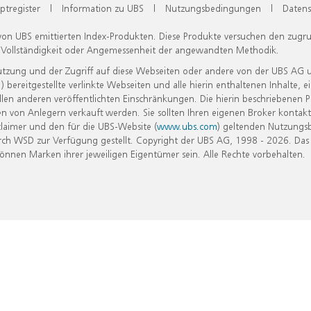
ptregister
|
Information zu UBS
|
Nutzungsbedingungen
|
Datens
 von UBS emittierten Index-Produkten. Diese Produkte versuchen den zugr
, Vollständigkeit oder Angemessenheit der angewandten Methodik.
Nutzung und der Zugriff auf diese Webseiten oder andere von der UBS AG 
eitgestellte verlinkte Webseiten und alle hierin enthaltenen Inhalte, e
allen anderen veröffentlichten Einschränkungen. Die hierin beschriebenen
n von Anlegern verkauft werden. Sie sollten Ihren eigenen Broker kontakt
laimer und den für die UBS-Website (
www.ubs.com
) geltenden Nutzungs
h WSD zur Verfügung gestellt. Copyright der UBS AG, 1998 - 2026. Das
nen Marken ihrer jeweiligen Eigentümer sein. Alle Rechte vorbehalten.