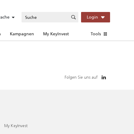
rache
Login
n
Kampagnen
My KeyInvest
Tools
Folgen Sie uns auf
My KeyInvest