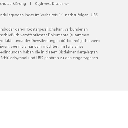
chutzerklärung
|
KeyInvest Disclaimer
undeliegenden Index im Verhältnis 1:1 nachzufolgen. UBS
und/oder deren Tochtergesellschaften, verbundenen
inschließlich veröffentlichter Dokumente (zusammen
 Produkte und/oder Dienstleistungen dürfen möglicherweise
ieren, wenn Sie handeln möchten. Im Falle eines
bedingungen haben die in diesem Disclaimer dargelegten
 Schlüsselsymbol und UBS gehören zu den eingetragenen