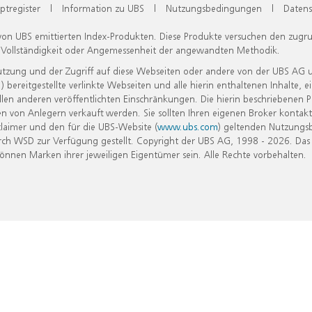
ptregister
|
Information zu UBS
|
Nutzungsbedingungen
|
Datens
 von UBS emittierten Index-Produkten. Diese Produkte versuchen den zugr
, Vollständigkeit oder Angemessenheit der angewandten Methodik.
Nutzung und der Zugriff auf diese Webseiten oder andere von der UBS AG 
eitgestellte verlinkte Webseiten und alle hierin enthaltenen Inhalte, e
allen anderen veröffentlichten Einschränkungen. Die hierin beschriebenen
n von Anlegern verkauft werden. Sie sollten Ihren eigenen Broker kontakt
laimer und den für die UBS-Website (
www.ubs.com
) geltenden Nutzungs
h WSD zur Verfügung gestellt. Copyright der UBS AG, 1998 - 2026. Das
nen Marken ihrer jeweiligen Eigentümer sein. Alle Rechte vorbehalten.