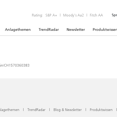
Rating:
S&P A+
|
Moody’s Aa2
|
Fitch AA
Sp
Anlagethemen
TrendRadar
Newsletter
Produktwisse
x/isin/CH1570360383
lagethemen
|
TrendRadar
|
Blog & Newsletter
|
Produktwissen
|