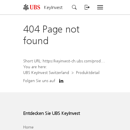
KeyInvest
404 Page not
found
Short URL:
https://keyinvest-ch.ubs.com/produkt/detail/index/isin/CH1570360425
You are here:
UBS KeyInvest Switzerland
Produktdetail
Folgen Sie uns auf
Entdecken Sie UBS KeyInvest
Home