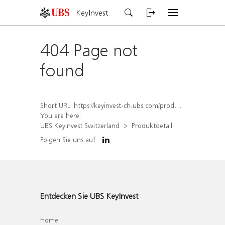
KeyInvest
404 Page not
found
Short URL:
https://keyinvest-ch.ubs.com/produkt/detail/index/isin/CH1570360474
You are here:
UBS KeyInvest Switzerland
Produktdetail
Folgen Sie uns auf
Entdecken Sie UBS KeyInvest
Home