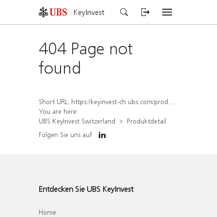
KeyInvest
404 Page not
found
Short URL:
https://keyinvest-ch.ubs.com/produkt/detail/index/isin/CH1570360664
You are here:
UBS KeyInvest Switzerland
Produktdetail
Folgen Sie uns auf
Entdecken Sie UBS KeyInvest
Home