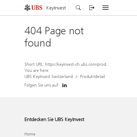
KeyInvest
404 Page not
found
Short URL:
https://keyinvest-ch.ubs.com/produkt/detail/index/isin/CH1570360680
You are here:
UBS KeyInvest Switzerland
Produktdetail
Folgen Sie uns auf
Entdecken Sie UBS KeyInvest
Home