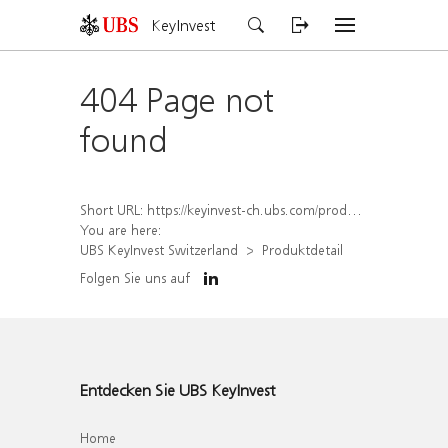
KeyInvest
404 Page not
found
Short URL:
https://keyinvest-ch.ubs.com/produkt/detail/index/isin/CH1570360698
You are here:
UBS KeyInvest Switzerland
Produktdetail
Folgen Sie uns auf
Entdecken Sie UBS KeyInvest
Home