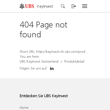
KeyInvest
404 Page not
found
Short URL:
https://keyinvest-ch.ubs.com/produkt/detail/index/isin/CH1570360722
You are here:
UBS KeyInvest Switzerland
Produktdetail
Folgen Sie uns auf
Entdecken Sie UBS KeyInvest
Home