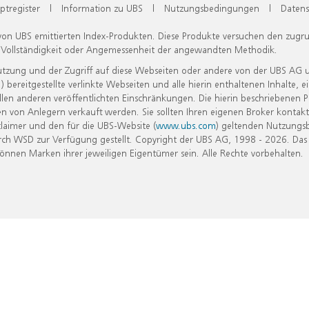
ptregister
|
Information zu UBS
|
Nutzungsbedingungen
|
Datens
 von UBS emittierten Index-Produkten. Diese Produkte versuchen den zugr
, Vollständigkeit oder Angemessenheit der angewandten Methodik.
Nutzung und der Zugriff auf diese Webseiten oder andere von der UBS AG 
eitgestellte verlinkte Webseiten und alle hierin enthaltenen Inhalte, e
allen anderen veröffentlichten Einschränkungen. Die hierin beschriebenen
n von Anlegern verkauft werden. Sie sollten Ihren eigenen Broker kontakt
laimer und den für die UBS-Website (
www.ubs.com
) geltenden Nutzungs
h WSD zur Verfügung gestellt. Copyright der UBS AG, 1998 - 2026. Das
nen Marken ihrer jeweiligen Eigentümer sein. Alle Rechte vorbehalten.