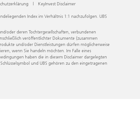
chutzerklärung
|
KeyInvest Disclaimer
undeliegenden Index im Verhältnis 1:1 nachzufolgen. UBS
und/oder deren Tochtergesellschaften, verbundenen
inschließlich veröffentlichter Dokumente (zusammen
 Produkte und/oder Dienstleistungen dürfen möglicherweise
ieren, wenn Sie handeln möchten. Im Falle eines
bedingungen haben die in diesem Disclaimer dargelegten
 Schlüsselsymbol und UBS gehören zu den eingetragenen