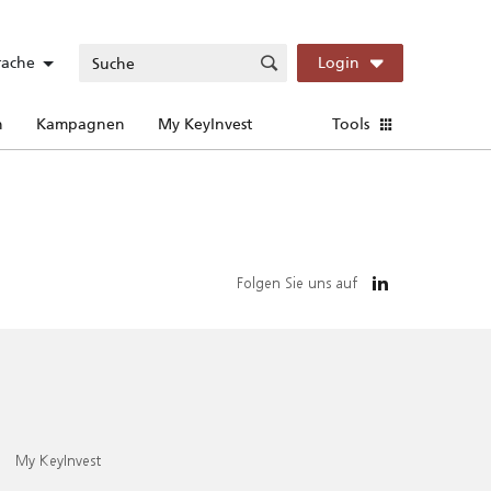
rache
Login
n
Kampagnen
My KeyInvest
Tools
Folgen Sie uns auf
My KeyInvest