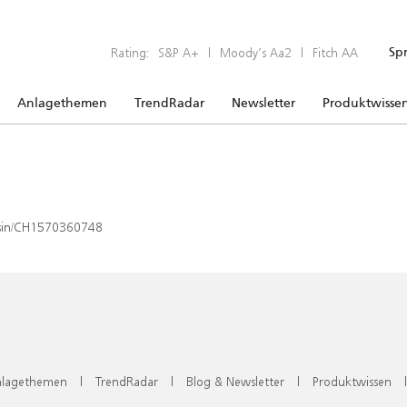
Rating:
S&P A+
|
Moody’s Aa2
|
Fitch AA
Sp
Anlagethemen
TrendRadar
Newsletter
Produktwisse
x/isin/CH1570360748
lagethemen
|
TrendRadar
|
Blog & Newsletter
|
Produktwissen
|