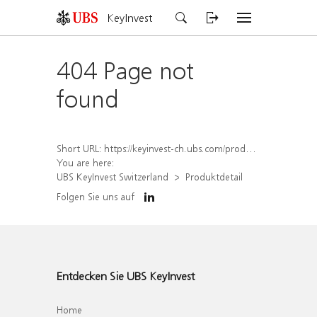
KeyInvest
404 Page not
found
Short URL:
https://keyinvest-ch.ubs.com/produkt/detail/index/isin/CH1570360821
You are here:
UBS KeyInvest Switzerland
Produktdetail
Folgen Sie uns auf
Entdecken Sie UBS KeyInvest
Home