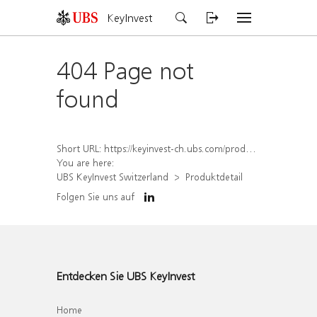
KeyInvest
404 Page not
found
Short URL:
https://keyinvest-ch.ubs.com/produkt/detail/index/isin/CH1570361944
You are here:
UBS KeyInvest Switzerland
Produktdetail
Folgen Sie uns auf
Entdecken Sie UBS KeyInvest
Home