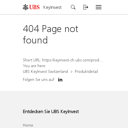
KeyInvest
404 Page not
found
Short URL:
https://keyinvest-ch.ubs.com/produkt/detail/index/isin/CH1570361951
You are here:
UBS KeyInvest Switzerland
Produktdetail
Folgen Sie uns auf
Entdecken Sie UBS KeyInvest
Home