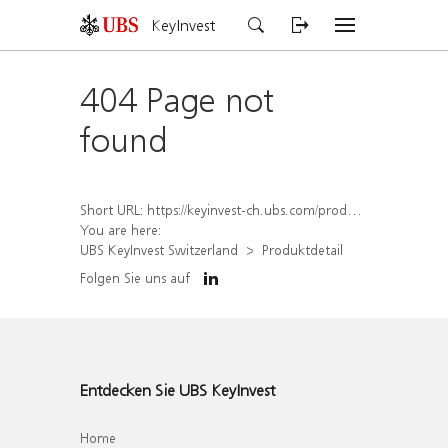
KeyInvest
404 Page not
found
Short URL:
https://keyinvest-ch.ubs.com/produkt/detail/index/isin/CH1570362173
You are here:
UBS KeyInvest Switzerland
Produktdetail
Folgen Sie uns auf
Entdecken Sie UBS KeyInvest
Home