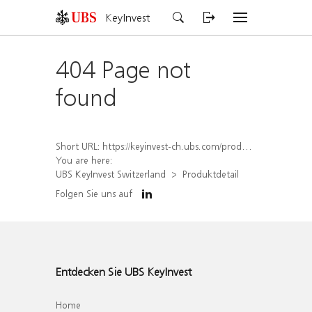
KeyInvest
404 Page not
found
Short URL:
https://keyinvest-ch.ubs.com/produkt/detail/index/isin/CH1570362181
You are here:
UBS KeyInvest Switzerland
Produktdetail
Folgen Sie uns auf
Entdecken Sie UBS KeyInvest
Home