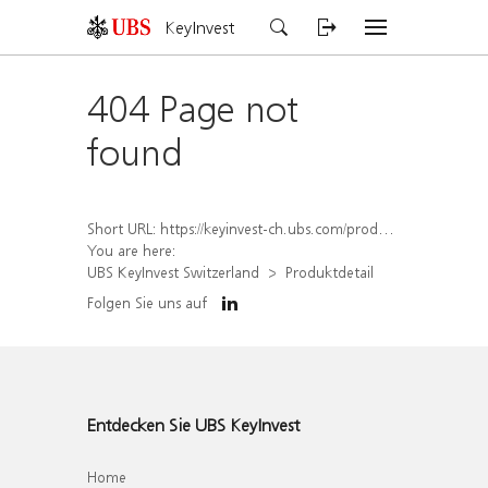
KeyInvest
404 Page not
found
Short URL:
https://keyinvest-ch.ubs.com/produkt/detail/index/isin/CH1570362199
You are here:
UBS KeyInvest Switzerland
Produktdetail
Folgen Sie uns auf
Entdecken Sie UBS KeyInvest
Home