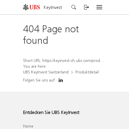
KeyInvest
404 Page not
found
Short URL:
https://keyinvest-ch.ubs.com/produkt/detail/index/isin/CH1570362207
You are here:
UBS KeyInvest Switzerland
Produktdetail
Folgen Sie uns auf
Entdecken Sie UBS KeyInvest
Home