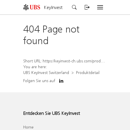
KeyInvest
404 Page not
found
Short URL:
https://keyinvest-ch.ubs.com/produkt/detail/index/isin/CH1570362538
You are here:
UBS KeyInvest Switzerland
Produktdetail
Folgen Sie uns auf
Entdecken Sie UBS KeyInvest
Home