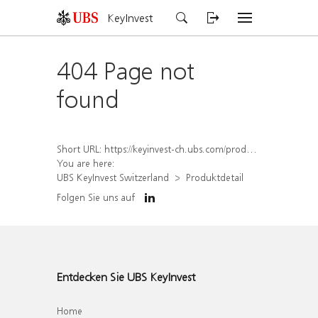
KeyInvest
404 Page not
found
Short URL:
https://keyinvest-ch.ubs.com/produkt/detail/index/isin/CH1570362728
You are here:
UBS KeyInvest Switzerland
Produktdetail
Folgen Sie uns auf
Entdecken Sie UBS KeyInvest
Home