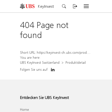
KeyInvest
404 Page not
found
Short URL:
https://keyinvest-ch.ubs.com/produkt/detail/index/isin/CH1570362751
You are here:
UBS KeyInvest Switzerland
Produktdetail
Folgen Sie uns auf
Entdecken Sie UBS KeyInvest
Home