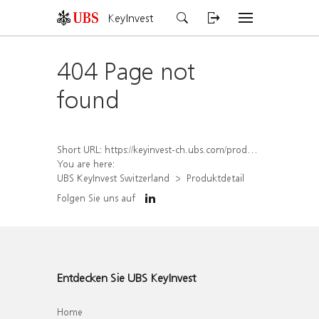
KeyInvest
404 Page not
found
Short URL:
https://keyinvest-ch.ubs.com/produkt/detail/index/isin/CH1570362850
You are here:
UBS KeyInvest Switzerland
Produktdetail
Folgen Sie uns auf
Entdecken Sie UBS KeyInvest
Home