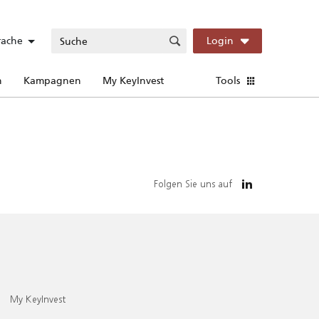
rache
Login
n
Kampagnen
My KeyInvest
Tools
Folgen Sie uns auf
My KeyInvest