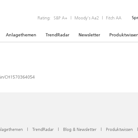
Rating:
S&P A+
|
Moody’s Aa2
|
Fitch AA
Sp
Anlagethemen
TrendRadar
Newsletter
Produktwisse
x/isin/CH1570364054
lagethemen
|
TrendRadar
|
Blog & Newsletter
|
Produktwissen
|