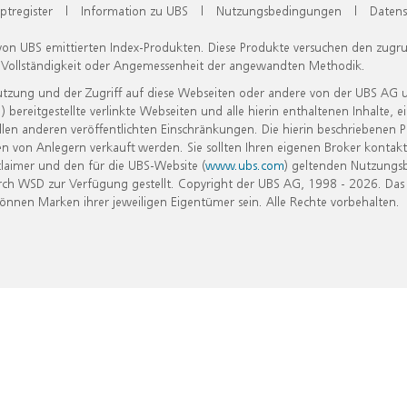
ptregister
|
Information zu UBS
|
Nutzungsbedingungen
|
Datens
 von UBS emittierten Index-Produkten. Diese Produkte versuchen den zugr
, Vollständigkeit oder Angemessenheit der angewandten Methodik.
Nutzung und der Zugriff auf diese Webseiten oder andere von der UBS AG 
eitgestellte verlinkte Webseiten und alle hierin enthaltenen Inhalte, e
allen anderen veröffentlichten Einschränkungen. Die hierin beschriebenen
n von Anlegern verkauft werden. Sie sollten Ihren eigenen Broker kontakt
laimer und den für die UBS-Website (
www.ubs.com
) geltenden Nutzungs
h WSD zur Verfügung gestellt. Copyright der UBS AG, 1998 - 2026. Das
nen Marken ihrer jeweiligen Eigentümer sein. Alle Rechte vorbehalten.