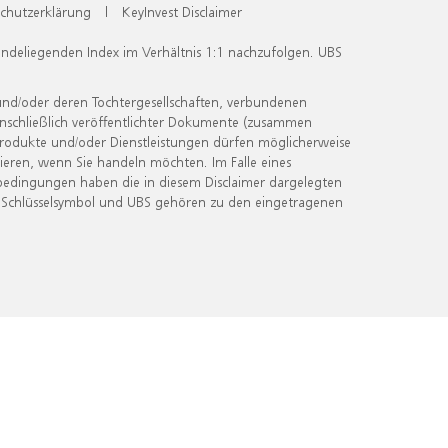
chutzerklärung
|
KeyInvest Disclaimer
undeliegenden Index im Verhältnis 1:1 nachzufolgen. UBS
und/oder deren Tochtergesellschaften, verbundenen
inschließlich veröffentlichter Dokumente (zusammen
 Produkte und/oder Dienstleistungen dürfen möglicherweise
ieren, wenn Sie handeln möchten. Im Falle eines
bedingungen haben die in diesem Disclaimer dargelegten
 Schlüsselsymbol und UBS gehören zu den eingetragenen