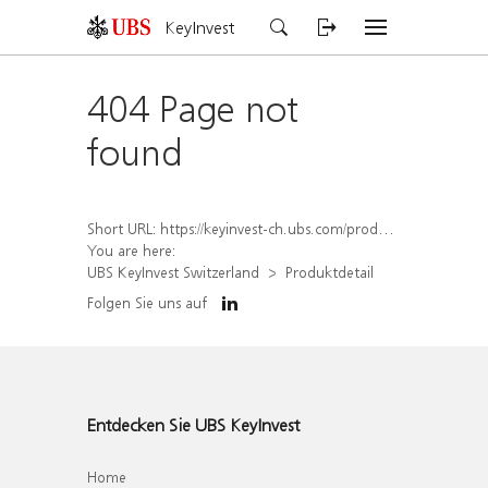
KeyInvest
404 Page not
found
Short URL:
https://keyinvest-ch.ubs.com/produkt/detail/index/isin/CH1570364120
You are here:
UBS KeyInvest Switzerland
Produktdetail
Folgen Sie uns auf
Entdecken Sie UBS KeyInvest
Home