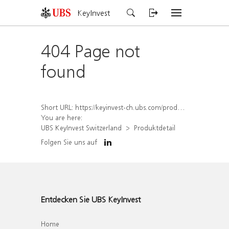
KeyInvest
404 Page not
found
Short URL:
https://keyinvest-ch.ubs.com/produkt/detail/index/isin/CH1570364153
You are here:
UBS KeyInvest Switzerland
Produktdetail
Folgen Sie uns auf
Entdecken Sie UBS KeyInvest
Home