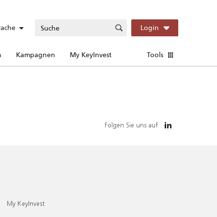
rache
Login
n
Kampagnen
My KeyInvest
Tools
Folgen Sie uns auf
My KeyInvest