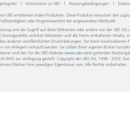
ptregister
|
Information zu UBS
|
Nutzungsbedingungen
|
Datens
 von UBS emittierten Index-Produkten. Diese Produkte versuchen den zugr
, Vollständigkeit oder Angemessenheit der angewandten Methodik.
Nutzung und der Zugriff auf diese Webseiten oder andere von der UBS AG 
eitgestellte verlinkte Webseiten und alle hierin enthaltenen Inhalte, e
allen anderen veröffentlichten Einschränkungen. Die hierin beschriebenen
n von Anlegern verkauft werden. Sie sollten Ihren eigenen Broker kontakt
laimer und den für die UBS-Website (
www.ubs.com
) geltenden Nutzungs
h WSD zur Verfügung gestellt. Copyright der UBS AG, 1998 - 2026. Das
nen Marken ihrer jeweiligen Eigentümer sein. Alle Rechte vorbehalten.