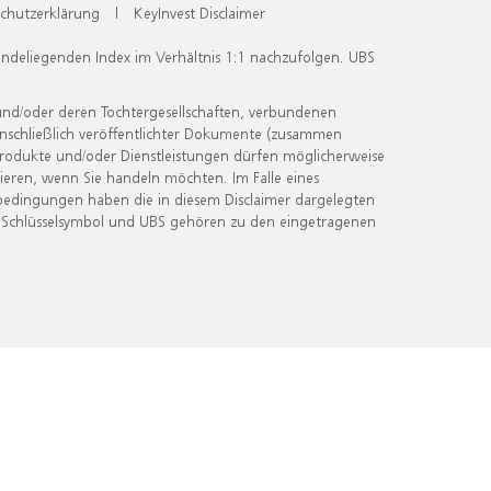
chutzerklärung
|
KeyInvest Disclaimer
undeliegenden Index im Verhältnis 1:1 nachzufolgen. UBS
und/oder deren Tochtergesellschaften, verbundenen
inschließlich veröffentlichter Dokumente (zusammen
 Produkte und/oder Dienstleistungen dürfen möglicherweise
ieren, wenn Sie handeln möchten. Im Falle eines
bedingungen haben die in diesem Disclaimer dargelegten
 Schlüsselsymbol und UBS gehören zu den eingetragenen