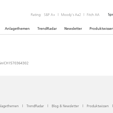
Rating:
S&P A+
|
Moody’s Aa2
|
Fitch AA
Sp
Anlagethemen
TrendRadar
Newsletter
Produktwisse
x/isin/CH1570364302
lagethemen
|
TrendRadar
|
Blog & Newsletter
|
Produktwissen
|